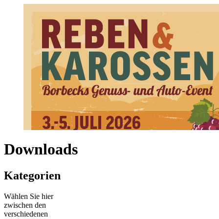
Downloads
Kategorien
Borbecker Weinfest und großes Oldtimertreffen laden vom 3. bis 5.
Herzlich willkommen…
Wählen Sie hier
zwischen den
verschiedenen