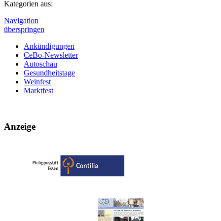
Kategorien aus:
Navigation
überspringen
Ankündigungen
CeBo-Newsletter
Autoschau
Gesundheitstage
Weinfest
Marktfest
Anzeige
beim CeBo-Initiativkreis Centrum Borbeck e.V.!