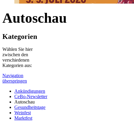
Autoschau
Borbecker Weinfest und großes Oldtimertreffen laden vom 3. bis 5.
Kategorien
Herzlich willkommen…
Wählen Sie hier
zwischen den
verschiedenen
Kategorien aus:
Navigation
überspringen
Ankündigungen
CeBo-Newsletter
Autoschau
Gesundheitstage
Weinfest
Marktfest